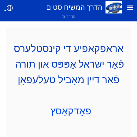
Skip to main conte
הדרך המשיחיסטים
guage
הדרך ה'
אראפקאפיע די קינסטלערס
פֿאַר ישראל אַפּפּס און
תורה
פֿאַר דיין מאָביל טעלעפאָן
פּאָדקאַסץ